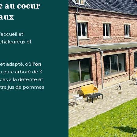
e au coeur
Eaux
’accueil et
 chaleureux et
 et adapté, où
l’on
u parc arboré de 3
ces à la détente et
otre jus de pommes