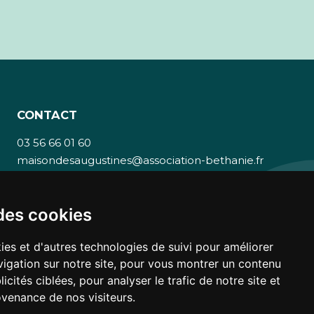
CONTACT
03 56 66 01 60
maisondesaugustines@association-bethanie.fr
837, Route de Roubaix
59 230 Saint-Amand-Les-Eaux
des cookies
Facebook
LinkedIn
ies et d'autres technologies de suivi pour améliorer
igation sur notre site, pour vous montrer un contenu
icités ciblées, pour analyser le trafic de notre site et
venance de nos visiteurs.