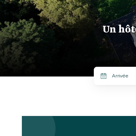
Un hôtel paisibl
Un hôte
Ama
Arrivée