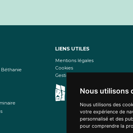
LIENS UTILES
Mentions légales
Cookies
n Béthanie
Gestion des cookies
Nous utilisons 
minaire
Nous utilisons des cook
ns
votre expérience de nav
personnalisé et des publ
pour comprendre la pro